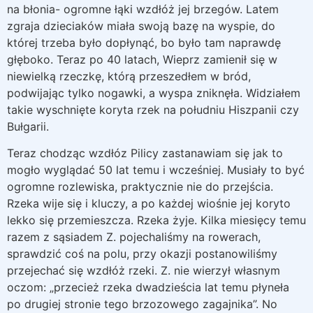
na błonia- ogromne łąki wzdłóż jej brzegów. Latem
zgraja dzieciaków miała swoją bazę na wyspie, do
której trzeba było dopłynąć, bo było tam naprawdę
głęboko. Teraz po 40 latach, Wieprz zamienił się w
niewielką rzeczkę, którą przeszedłem w bród,
podwijając tylko nogawki, a wyspa zniknęła. Widziałem
takie wyschnięte koryta rzek na południu Hiszpanii czy
Bułgarii.
Teraz chodząc wzdłóz Pilicy zastanawiam się jak to
mogło wyglądać 50 lat temu i wcześniej. Musiały to być
ogromne rozlewiska, praktycznie nie do przejścia.
Rzeka wije się i kluczy, a po każdej wiośnie jej koryto
lekko się przemieszcza. Rzeka żyje. Kilka miesięcy temu
razem z sąsiadem Z. pojechaliśmy na rowerach,
sprawdzić coś na polu, przy okazji postanowiliśmy
przejechać się wzdłóż rzeki. Z. nie wierzył własnym
oczom: „przecież rzeka dwadzieścia lat temu płyneła
po drugiej stronie tego brzozowego zagajnika”. No